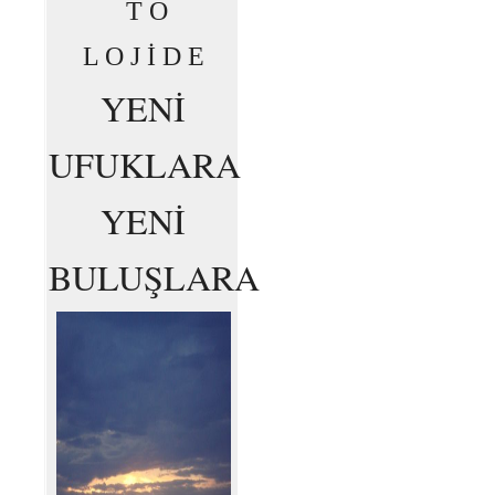
T O
L O J İ D E
YENİ
UFUKLARA
YENİ
BULUŞLARA