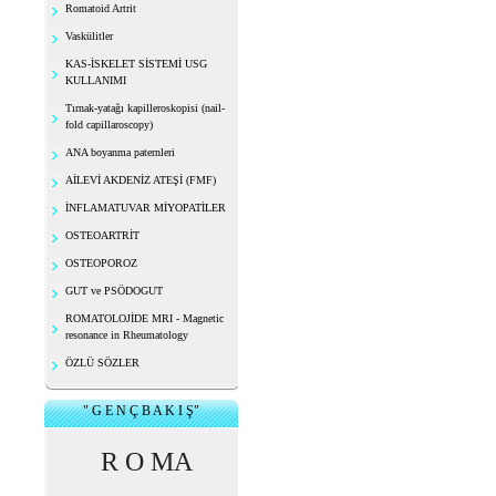
Romatoid Artrit
Vaskülitler
KAS-İSKELET SİSTEMİ USG
KULLANIMI
Tırnak-yatağı kapilleroskopisi (nail-
fold capillaroscopy)
ANA boyanma paternleri
AİLEVİ AKDENİZ ATEŞİ (FMF)
İNFLAMATUVAR MİYOPATİLER
OSTEOARTRİT
OSTEOPOROZ
GUT ve PSÖDOGUT
ROMATOLOJİDE MRI - Magnetic
resonance in Rheumatology
ÖZLÜ SÖZLER
" G E N Ç B A K I Ş"
R O MA