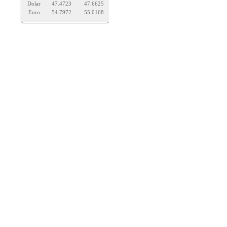
Dolar
47.4723
47.6625
Euro
54.7972
55.0168