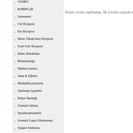
VASIRO
ROHEPLAR
Henüz yorum yapılmamış. İlk yorumu yapmak i
Artrosentez
Cilt Biyopsisi
Kas Biyopsisi
Minör Tükrük Bezi Biyopsisi
Sural Sinir Biyopsisi
Eklem Hastalıkları
Rheumatology
Haftanın konusu
Sanat & Eğlence
MedikoBiyoistatistik
Ankilozan Spondilit
Behçet Hastalığı
Sistemik Skleroz
Spondiloartropatiler
Sistemik Lupus Eritematozus
Sjögren Sendromu