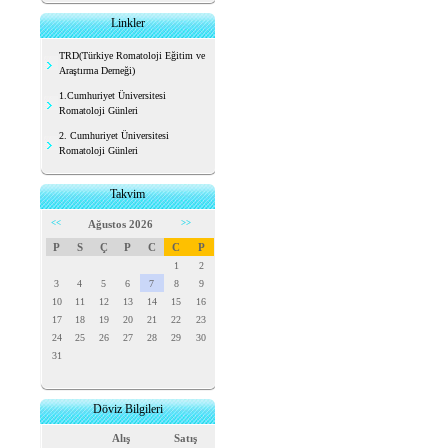
Linkler
TRD(Türkiye Romatoloji Eğitim ve
Araştırma Derneği)
1.Cumhuriyet Üniversitesi
Romatoloji Günleri
2. Cumhuriyet Üniversitesi
Romatoloji Günleri
Takvim
<<
Ağustos 2026
>>
P
S
Ç
P
C
C
P
1
2
3
4
5
6
7
8
9
10
11
12
13
14
15
16
17
18
19
20
21
22
23
24
25
26
27
28
29
30
31
Döviz Bilgileri
Alış
Satış