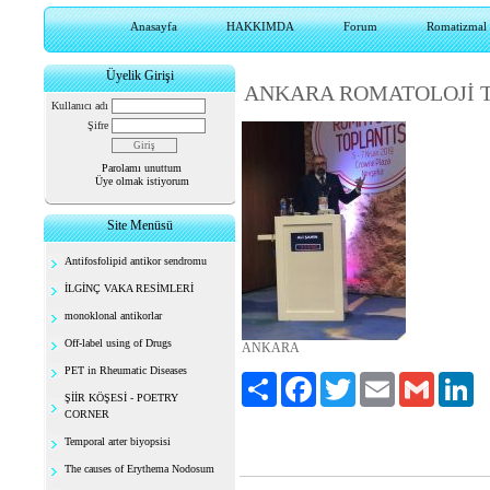
Anasayfa
HAKKIMDA
Forum
Romatizmal h
Üyelik Girişi
ANKARA ROMATOLOJİ 
Kullanıcı adı
Şifre
Parolamı unuttum
Üye olmak istiyorum
Site Menüsü
Antifosfolipid antikor sendromu
İLGİNÇ VAKA RESİMLERİ
monoklonal antikorlar
Off-label using of Drugs
ANKARA
PET in Rheumatic Diseases
Paylaş
Facebook
Twitter
Email
Gmail
Li
ŞİİR KÖŞESİ - POETRY
CORNER
Temporal arter biyopsisi
The causes of Erythema Nodosum