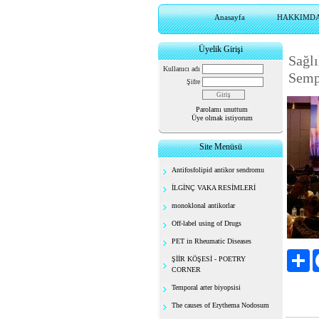
Anasayfa
HAKKIMD
Üyelik Girişi
Sağlı
Kullanıcı adı
Sem
Şifre
Parolamı unuttum
Üye olmak istiyorum
Site Menüsü
Antifosfolipid antikor sendromu
İLGİNÇ VAKA RESİMLERİ
monoklonal antikorlar
Off-label using of Drugs
PET in Rheumatic Diseases
Pa
ŞİİR KÖŞESİ - POETRY
CORNER
Temporal arter biyopsisi
The causes of Erythema Nodosum