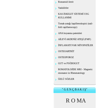
Romatoid Artrit
Vaskülitler
KAS-İSKELET SİSTEMİ USG
KULLANIMI
Tırnak-yatağı kapilleroskopisi (nail-
fold capillaroscopy)
ANA boyanma paternleri
AİLEVİ AKDENİZ ATEŞİ (FMF)
İNFLAMATUVAR MİYOPATİLER
OSTEOARTRİT
OSTEOPOROZ
GUT ve PSÖDOGUT
ROMATOLOJİDE MRI - Magnetic
resonance in Rheumatology
ÖZLÜ SÖZLER
" G E N Ç B A K I Ş"
R O MA