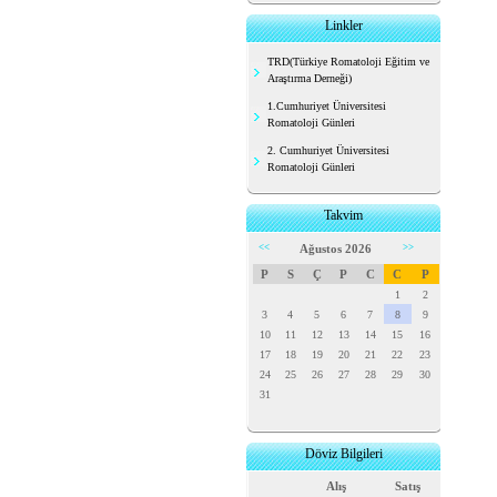
Linkler
TRD(Türkiye Romatoloji Eğitim ve
Araştırma Derneği)
1.Cumhuriyet Üniversitesi
Romatoloji Günleri
2. Cumhuriyet Üniversitesi
Romatoloji Günleri
Takvim
<<
Ağustos 2026
>>
P
S
Ç
P
C
C
P
1
2
3
4
5
6
7
8
9
10
11
12
13
14
15
16
17
18
19
20
21
22
23
24
25
26
27
28
29
30
31
Döviz Bilgileri
Alış
Satış