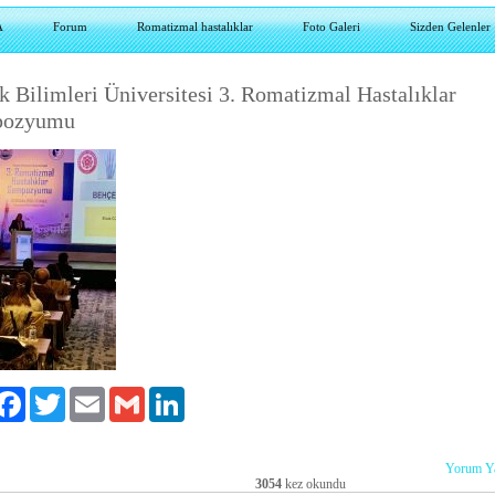
A
Forum
Romatizmal hastalıklar
Foto Galeri
Sizden Gelenler
k Bilimleri Üniversitesi 3. Romatizmal Hastalıklar
pozyumu
ylaş
Facebook
Twitter
Email
Gmail
LinkedIn
Yorum Y
3054
kez okundu