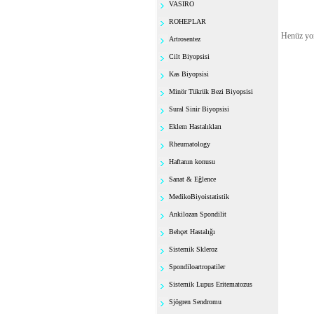
VASIRO
ROHEPLAR
Henüz yo
Artrosentez
Cilt Biyopsisi
Kas Biyopsisi
Minör Tükrük Bezi Biyopsisi
Sural Sinir Biyopsisi
Eklem Hastalıkları
Rheumatology
Haftanın konusu
Sanat & Eğlence
MedikoBiyoistatistik
Ankilozan Spondilit
Behçet Hastalığı
Sistemik Skleroz
Spondiloartropatiler
Sistemik Lupus Eritematozus
Sjögren Sendromu