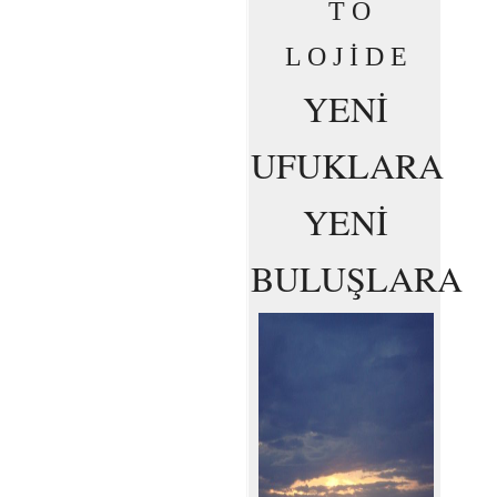
T O
L O J İ D E
YENİ
UFUKLARA
YENİ
BULUŞLARA