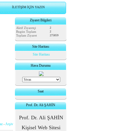
İLETİŞİM İÇİN YAZIN
Ziyaret Bilgileri
Aktif Ziyaretçi
2
Bugün Toplam
2
Toplam Ziyaret
275859
Site Haritası
Site Haritası
Hava Durumu
Saat
Prof. Dr. Ali ŞAHİN
Prof. Dr. Ali ŞAHİN
az
-
Arşiv
Kişisel Web Sitesi