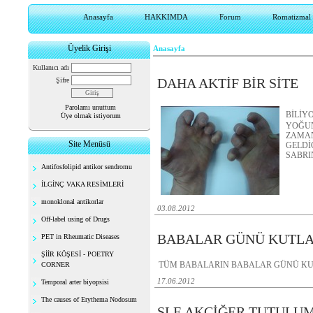
Anasayfa
HAKKIMDA
Forum
Romatizmal h
Üyelik Girişi
Anasayfa
Kullanıcı adı
DAHA AKTİF BİR SİTE
Şifre
Parolamı unuttum
BİLİY
Üye olmak istiyorum
YOĞUN
ZAMAN
Site Menüsü
GELD
SABRI
Antifosfolipid antikor sendromu
İLGİNÇ VAKA RESİMLERİ
monoklonal antikorlar
03.08.2012
Off-label using of Drugs
BABALAR GÜNÜ KUTL
PET in Rheumatic Diseases
ŞİİR KÖŞESİ - POETRY
TÜM BABALARIN BABALAR GÜNÜ KUT
CORNER
17.06.2012
Temporal arter biyopsisi
The causes of Erythema Nodosum
SLE AKCİĞER TUTULUM