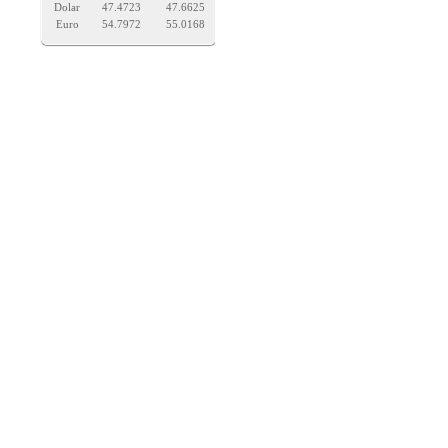
Dolar
47.4723
47.6625
Euro
54.7972
55.0168