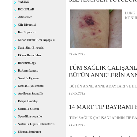
VASIRO
ROHEPLAR
LUNG 
Artrosentez
KONUD
Cilt Biyopsisi
Kas Biyopsisi
Minör Tükrük Bezi Biyopsisi
Sural Sinir Biyopsisi
01.06.2012
Eklem Hastalıkları
Rheumatology
TÜM SAĞLIK ÇALIŞANL
Haftanın konusu
BÜTÜN ANNELERİN AN
Sanat & Eğlence
MedikoBiyoistatistik
BÜTÜN ANNE, ANNE ADAYLARI VE HER
12.05.2012
Ankilozan Spondilit
Behçet Hastalığı
14 MART TIP BAYRAMI
Sistemik Skleroz
Spondiloartropatiler
TÜM SAĞLIK ÇALIŞANLARININ TIP BA
Sistemik Lupus Eritematozus
14.03.2012
Sjögren Sendromu