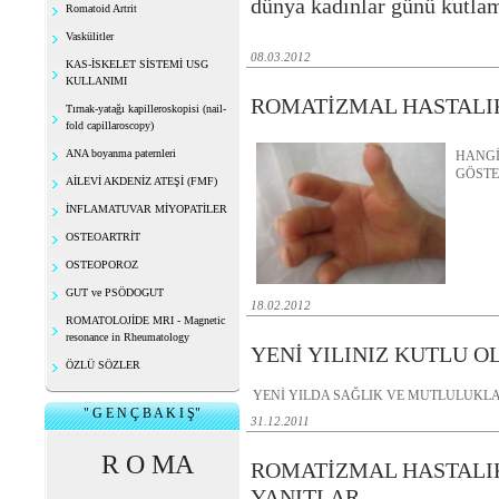
dünya kadınlar günü kutla
Romatoid Artrit
Vaskülitler
08.03.2012
KAS-İSKELET SİSTEMİ USG
KULLANIMI
ROMATİZMAL HASTALIK
Tırnak-yatağı kapilleroskopisi (nail-
fold capillaroscopy)
ANA boyanma paternleri
HANGİ
GÖSTER
AİLEVİ AKDENİZ ATEŞİ (FMF)
İNFLAMATUVAR MİYOPATİLER
OSTEOARTRİT
OSTEOPOROZ
GUT ve PSÖDOGUT
18.02.2012
ROMATOLOJİDE MRI - Magnetic
resonance in Rheumatology
YENİ YILINIZ KUTLU O
ÖZLÜ SÖZLER
YENİ YILDA SAĞLIK VE MUTLULUKLA
" G E N Ç B A K I Ş"
31.12.2011
R O MA
ROMATİZMAL HASTALI
YANITLAR