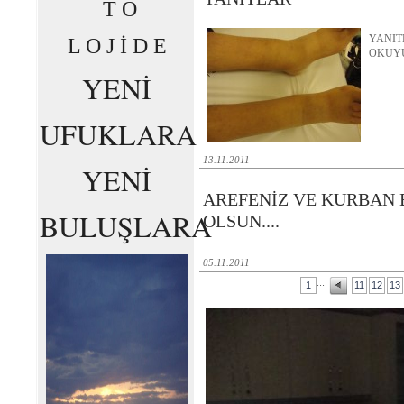
T O
YANIT
L O J İ D E
OKUYU
YENİ
UFUKLARA
13.11.2011
YENİ
AREFENİZ VE KURBAN
BULUŞLARA
OLSUN....
05.11.2011
...
1
11
12
13