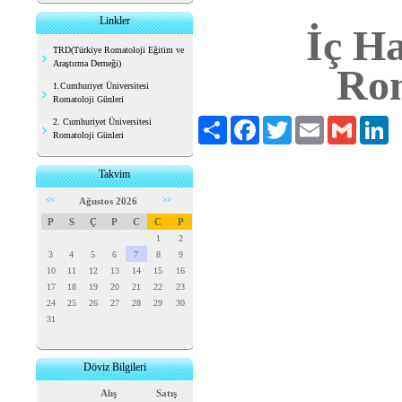
Linkler
İç Ha
TRD(Türkiye Romatoloji Eğitim ve
Araştırma Derneği)
Rom
1.Cumhuriyet Üniversitesi
Romatoloji Günleri
Paylaş
Facebook
Twitter
Email
Gmail
Li
2. Cumhuriyet Üniversitesi
Romatoloji Günleri
Takvim
<<
Ağustos 2026
>>
P
S
Ç
P
C
C
P
1
2
3
4
5
6
7
8
9
10
11
12
13
14
15
16
17
18
19
20
21
22
23
24
25
26
27
28
29
30
31
Döviz Bilgileri
Alış
Satış