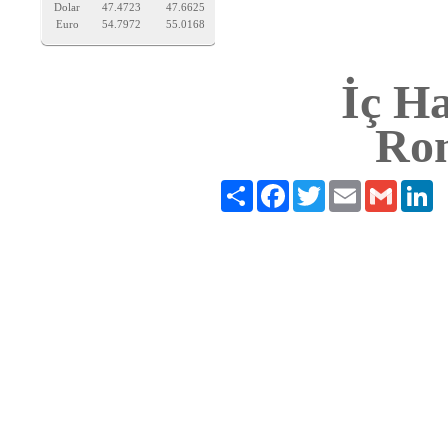
Dolar
47.4723
47.6625
Euro
54.7972
55.0168
İç Ha
Rom
Paylaş
Facebook
Twitter
Email
Gmail
Li