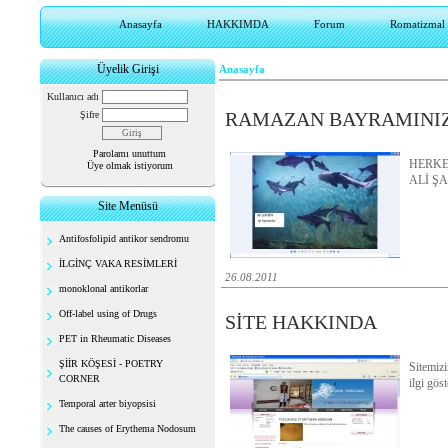
Anasayfa
HAKKIMDA
Forum
Romatizmal h
Üyelik Girişi
Anasayfa
Kullanıcı adı
RAMAZAN BAYRAMINIZ
Şifre
Parolamı unuttum
HERKE
Üye olmak istiyorum
ALİ ŞA
Site Menüsü
Antifosfolipid antikor sendromu
İLGİNÇ VAKA RESİMLERİ
26.08.2011
monoklonal antikorlar
Off-label using of Drugs
SİTE HAKKINDA
PET in Rheumatic Diseases
ŞİİR KÖŞESİ - POETRY
Sitemizi
CORNER
ilgi gös
Temporal arter biyopsisi
The causes of Erythema Nodosum