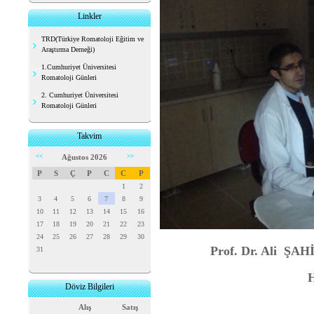
Linkler
TRD(Türkiye Romatoloji Eğitim ve
Araştırma Derneği)
1.Cumhuriyet Üniversitesi
Romatoloji Günleri
2. Cumhuriyet Üniversitesi
Romatoloji Günleri
Takvim
<<
Ağustos 2026
>>
P
S
Ç
P
C
C
P
1
2
3
4
5
6
7
8
9
10
11
12
13
14
15
16
17
18
19
20
21
22
23
24
25
26
27
28
29
30
Prof. Dr. Ali ŞAH
31
H
Döviz Bilgileri
Alış
Satış