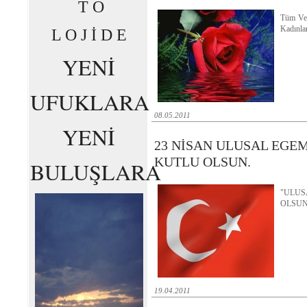
T O
Tüm Vef
Kadınla
L O J İ D E
YENİ
UFUKLARA
08.05.2011
YENİ
23 NİSAN ULUSAL EGE
KUTLU OLSUN.
BULUŞLARA
"ULU
OLSU
19.04.2011