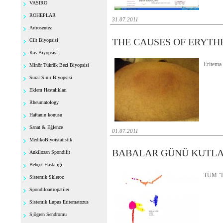
VASIRO
ROHEPLAR
31.07.2011
Artrosentez
THE CAUSES OF ERYT
Cilt Biyopsisi
Kas Biyopsisi
Eritema 
Minör Tükrük Bezi Biyopsisi
Sural Sinir Biyopsisi
Eklem Hastalıkları
Rheumatology
Haftanın konusu
Sanat & Eğlence
01.07.2011
MedikoBiyoistatistik
BABALAR GÜNÜ KUTL
Ankilozan Spondilit
Behçet Hastalığı
TÜM "
Sistemik Skleroz
Spondiloartropatiler
Sistemik Lupus Eritematozus
Sjögren Sendromu