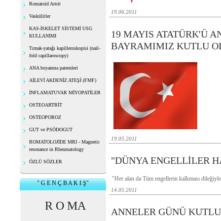
Romatoid Artrit
19.06.2011
Vaskülitler
KAS-İSKELET SİSTEMİ USG
19 MAYIS ATATÜRK'Ü 
KULLANIMI
BAYRAMIMIZ KUTLU O
Tırnak-yatağı kapilleroskopisi (nail-
fold capillaroscopy)
ANA boyanma paternleri
AİLEVİ AKDENİZ ATEŞİ (FMF)
İNFLAMATUVAR MİYOPATİLER
OSTEOARTRİT
OSTEOPOROZ
GUT ve PSÖDOGUT
19.05.2011
ROMATOLOJİDE MRI - Magnetic
resonance in Rheumatology
"DÜNYA ENGELLİLER H
ÖZLÜ SÖZLER
"Her alan da Tüm engellerin kalkması dileğiyl
" G E N Ç B A K I Ş"
14.05.2011
R O MA
ANNELER GÜNÜ KUTLU