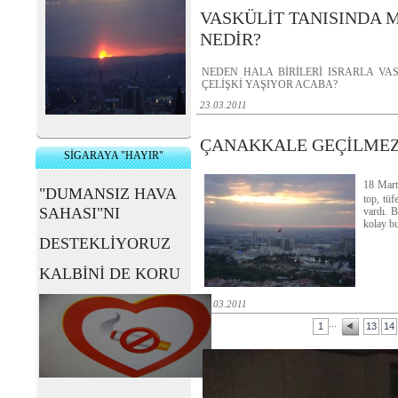
VASKÜLİT TANISINDA 
NEDİR?
NEDEN HALA BİRİLERİ ISRARLA V
ÇELİŞKİ YAŞIYOR ACABA?
23.03.2011
ÇANAKKALE GEÇİLMEZ !
SİGARAYA "HAYIR"
18 Mart'
"DUMANSIZ HAVA
top, tüf
SAHASI"NI
vardı. B
kolay bu
DESTEKLİYORUZ
KALBİNİ DE KORU
17.03.2011
...
1
13
14