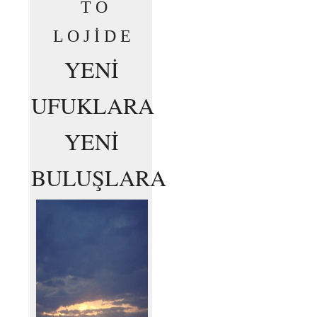
T O
L O J İ D E
YENİ
UFUKLARA
YENİ
BULUŞLARA