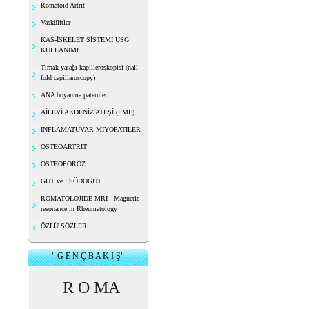
Romatoid Artrit
Vaskülitler
KAS-İSKELET SİSTEMİ USG
KULLANIMI
Tırnak-yatağı kapilleroskopisi (nail-
fold capillaroscopy)
ANA boyanma paternleri
AİLEVİ AKDENİZ ATEŞİ (FMF)
İNFLAMATUVAR MİYOPATİLER
OSTEOARTRİT
OSTEOPOROZ
GUT ve PSÖDOGUT
ROMATOLOJİDE MRI - Magnetic
resonance in Rheumatology
ÖZLÜ SÖZLER
" G E N Ç B A K I Ş"
R O MA