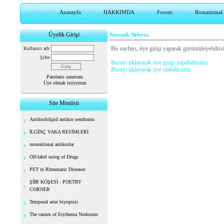
Anasayfa
HAKKIMDA
Forum
Romatizmal h
Üyelik Girişi
Sistemik Skleroz
Bu sayfayı, üye girişi yaparak görüntüleyebilirsi
Kullanıcı adı
Şifre
Burayı tıklayarak üye girişi yapabilirsiniz.
Burayı tıklayarak üye olabilirsiniz.
Parolamı unuttum
Üye olmak istiyorum
Site Menüsü
Antifosfolipid antikor sendromu
İLGİNÇ VAKA RESİMLERİ
monoklonal antikorlar
Off-label using of Drugs
PET in Rheumatic Diseases
ŞİİR KÖŞESİ - POETRY
CORNER
Temporal arter biyopsisi
The causes of Erythema Nodosum