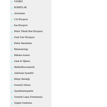
VASIRO
ROHEPLAR
Artrosentez
Cilt Biyopsisi
Kas Biyopsisi
Minör Tükrük Bezi Biyopsisi
Sural Sinir Biyopsisi
Eklem Hastalıkları
Rheumatology
Haftanın konusu
Sanat & Eğlence
MedikoBiyoistatistik
Ankilozan Spondilit
Behçet Hastalığı
Sistemik Skleroz
Spondiloartropatiler
Sistemik Lupus Eritematozus
Sjögren Sendromu