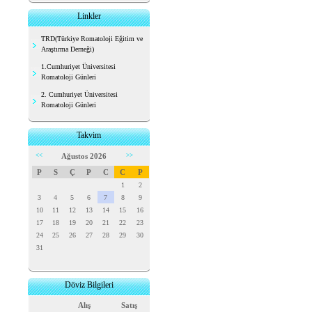
Linkler
TRD(Türkiye Romatoloji Eğitim ve
Araştırma Derneği)
1.Cumhuriyet Üniversitesi
Romatoloji Günleri
2. Cumhuriyet Üniversitesi
Romatoloji Günleri
Takvim
<<
Ağustos 2026
>>
P
S
Ç
P
C
C
P
1
2
3
4
5
6
7
8
9
10
11
12
13
14
15
16
17
18
19
20
21
22
23
24
25
26
27
28
29
30
31
Döviz Bilgileri
Alış
Satış