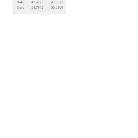
Dolar
47.4723
47.6625
Euro
54.7972
55.0168