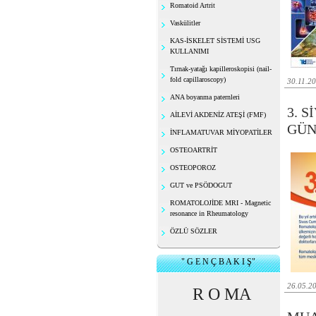
Romatoid Artrit
Vaskülitler
KAS-İSKELET SİSTEMİ USG
KULLANIMI
Tırnak-yatağı kapilleroskopisi (nail-
fold capillaroscopy)
30.11.2
ANA boyanma paternleri
3. 
AİLEVİ AKDENİZ ATEŞİ (FMF)
GÜN
İNFLAMATUVAR MİYOPATİLER
OSTEOARTRİT
OSTEOPOROZ
GUT ve PSÖDOGUT
ROMATOLOJİDE MRI - Magnetic
resonance in Rheumatology
ÖZLÜ SÖZLER
" G E N Ç B A K I Ş"
26.05.2
R O MA