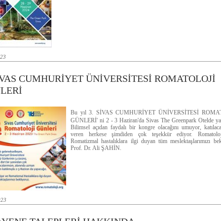
023
SİVAS CUMHURİYET ÜNİVERSİTESİ ROMATOLOJİ
LERİ
Bu yıl 3. SİVAS CUMHURİYET ÜNİVERSİTESİ ROMA
GÜNLERİ' ni 2 - 3 Haziran'da Sivas The Greenpark Otelde ya
Bilimsel açıdan faydalı bir kongre olacağını umuyor, katıla
veren herkese şimdiden çok teşekkür ediyor. Romatolo
Romatizmal hastalıklara ilgi duyan tüm meslektaşlarımızı bek
Prof. Dr. Ali ŞAHİN.
023