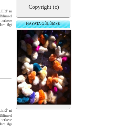
Copyright (c)
Rİ' ni
Bilimsel
 herkese
HAYATA GÜLÜMSE
ara ilgi
Rİ' ni
Bilimsel
 herkese
ara ilgi