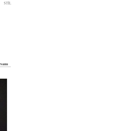
 STİL
evamı