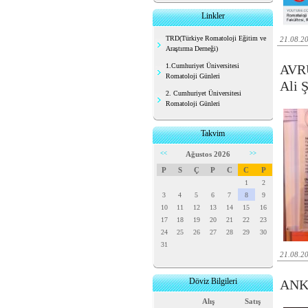
Linkler
TRD(Türkiye Romatoloji Eğitim ve
21.08.2
Araştırma Derneği)
1.Cumhuriyet Üniversitesi
AVR
Romatoloji Günleri
Ali 
2. Cumhuriyet Üniversitesi
Romatoloji Günleri
Takvim
<<
Ağustos 2026
>>
P
S
Ç
P
C
C
P
1
2
3
4
5
6
7
8
9
10
11
12
13
14
15
16
17
18
19
20
21
22
23
24
25
26
27
28
29
30
31
21.08.2
Döviz Bilgileri
ANK
Alış
Satış