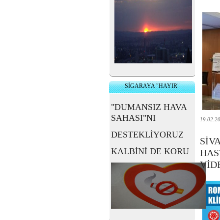
SİGARAYA "HAYIR"
"DUMANSIZ HAVA
SAHASI"NI
19.02.2
DESTEKLİYORUZ
SİV
KALBİNİ DE KORU
HAS
VİD