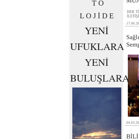
MUA
T O
HER T
L O J İ D E
İLETİŞ
17.06.2
YENİ
Sağl
UFUKLARA
Sem
YENİ
BULUŞLARA
04.03.2
BİL