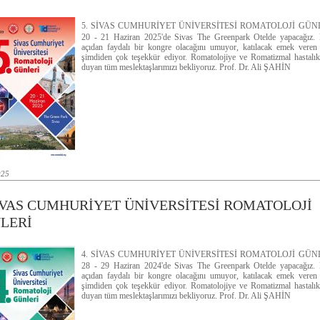
5. SİVAS CUMHURİYET ÜNİVERSİTESİ ROMATOLOJİ GÜNLE
20 - 21 Haziran 2025'de Sivas The Greenpark Otelde yapacağız. 
açıdan faydalı bir kongre olacağını umuyor, katılacak emek veren
şimdiden çok teşekkür ediyor. Romatolojiye ve Romatizmal hastalıkl
duyan tüm meslektaşlarımızı bekliyoruz. Prof. Dr. Ali ŞAHİN
025
SİVAS CUMHURİYET ÜNİVERSİTESİ ROMATOLOJİ
LERİ
4. SİVAS CUMHURİYET ÜNİVERSİTESİ ROMATOLOJİ GÜNLE
28 - 29 Haziran 2024'de Sivas The Greenpark Otelde yapacağız. 
açıdan faydalı bir kongre olacağını umuyor, katılacak emek veren
şimdiden çok teşekkür ediyor. Romatolojiye ve Romatizmal hastalıkl
duyan tüm meslektaşlarımızı bekliyoruz. Prof. Dr. Ali ŞAHİN