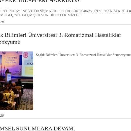
YENE TALEPLERİ HAKKINDA
ÜRLÜ MUAYENE VE DANIŞMA TALEPLERİ İÇİN 0346-258 09 91 'DAN SEKRETER
İME GEÇİNİZ. GEÇMİŞ OLSUN DİLEKLERİMİZLE...
020
ık Bilimleri Üniversitesi 3. Romatizmal Hastalıklar
pozyumu
Sağlık Bilimleri Üniversitesi 3. Romatizmal Hastalıklar Sempozyum
020
İMSEL SUNUMLARA DEVAM.