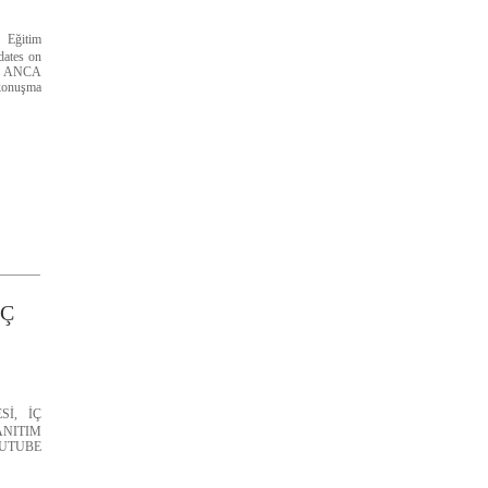
ı Eğitim
dates on
of ANCA
 konuşma
İÇ
Sİ, İÇ
NITIM
UTUBE