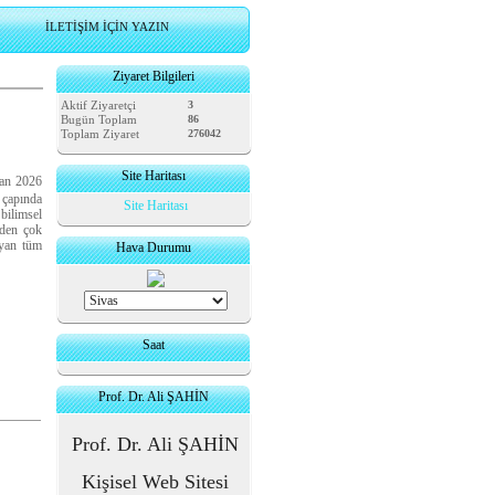
İLETİŞİM İÇİN YAZIN
Ziyaret Bilgileri
Aktif Ziyaretçi
3
Bugün Toplam
86
Toplam Ziyaret
276042
Site Haritası
an 2026
 çapında
Site Haritası
bilimsel
iden çok
uyan tüm
Hava Durumu
Saat
Prof. Dr. Ali ŞAHİN
Prof. Dr. Ali ŞAHİN
Kişisel Web Sitesi