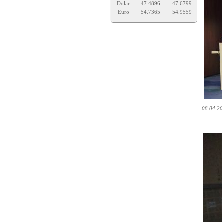
Dolar
47.4896
47.6799
Euro
54.7365
54.9559
08.04.2