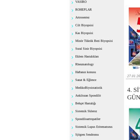
VASIRO
ROHEPLAR
Artrosentez
Cilt Biyopsisi
Kas Biyopsisi
Minör Tükrük Bezi Biyopsisi
Sural Sinir Biyopsisi
Eklem Hastalıkları
Rheumatology
Haftanın konusu
27.01.2
Sanat & Eğlence
MedikoBiyoistatistik
4. 
Ankilozan Spondilit
GÜN
Behçet Hastalığı
Sistemik Skleroz
Spondiloartropatiler
Sistemik Lupus Eritematozus
Sjögren Sendromu