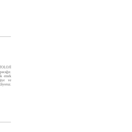
TOLOJİ
pacağız.
cak emek
jiye ve
liyoruz.