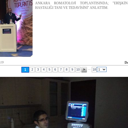
ANKARA ROMATOLOJİ TOPLANTISINDA; "ERİŞKİN
HASTALIĞI TANI VE TEDAVİSİNİ" ANLATTIM.
019
D
...
1
2
3
4
5
6
7
8
9
10
18