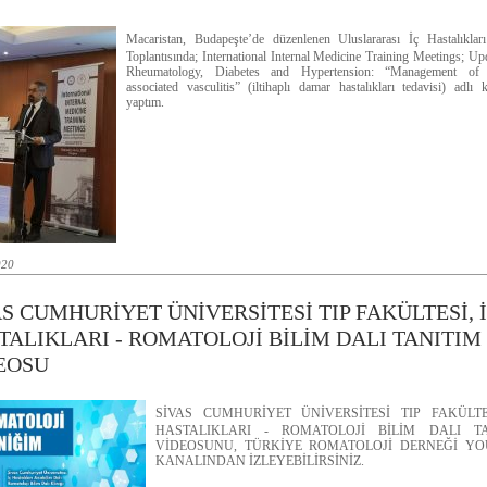
Macaristan, Budapeşte’de düzenlenen Uluslararası İç Hastalıklar
Toplantısında; International Internal Medicine Training Meetings; Up
Rheumatology, Diabetes and Hypertension: “Management 
associated vasculitis” (iltihaplı damar hastalıkları tedavisi) adlı
yaptım.
020
AS CUMHURİYET ÜNİVERSİTESİ TIP FAKÜLTESİ, 
TALIKLARI - ROMATOLOJİ BİLİM DALI TANITIM
EOSU
SİVAS CUMHURİYET ÜNİVERSİTESİ TIP FAKÜLTE
HASTALIKLARI - ROMATOLOJİ BİLİM DALI TA
VİDEOSUNU, TÜRKİYE ROMATOLOJİ DERNEĞİ YO
KANALINDAN İZLEYEBİLİRSİNİZ.