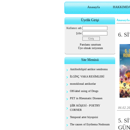
Anasayfa
HAKKIMD
Üyelik Girişi
Anasayfa
Kullanıcı adı
6. 
Şifre
Parolamı unuttum
Üye olmak istiyorum
Site Menüsü
Antifosfolipid antikor sendromu
İLGİNÇ VAKA RESİMLERİ
monoklonal antikorlar
Off-label using of Drugs
PET in Rheumatic Diseases
ŞİİR KÖŞESİ - POETRY
06.02.2
CORNER
Temporal arter biyopsisi
5. 
The causes of Erythema Nodosum
GÜN