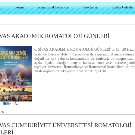
A
Forum
Romatizmal hastalıklar
Foto Galeri
Sizden Gelenler
SİVAS AKADEMİK ROMATOLOJİ GÜNLERİ
6. SİVAS AKADEMİK ROMATOLOJİ GÜNLERİ' ni 19 - 20 Hazir
tarihinde Barcelo Hotel - Kapadokya da yapacağız. Alanında dünya
değerli bir çok yabancı konuşmacınn da katılacağı bu kongremizin 
açıdan faydalı olacağını umuyor, katılacak emek veren herkese şimd
teşekkür ediyorum. Romatolojiye ve Romatizmal hastalıklara ilgi d
meslektaşlarımızı bekliyoruz. Prof. Dr. Ali ŞAHİN
026
SİVAS CUMHURİYET ÜNİVERSİTESİ ROMATOLOJİ
LERİ