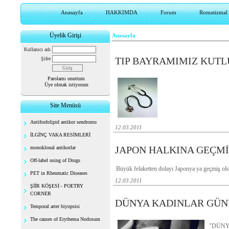
Anasayfa
HAKKIMDA
Forum
Romatizmal h
Üyelik Girişi
Anasayfa
Kullanıcı adı
TIP BAYRAMIMIZ KUTLU
Şifre
Parolamı unuttum
Üye olmak istiyorum
Site Menüsü
Antifosfolipid antikor sendromu
12.03.2011
İLGİNÇ VAKA RESİMLERİ
JAPON HALKINA GEÇMİ
monoklonal antikorlar
Off-label using of Drugs
Büyük felaketten dolayı Japonya ya geçmiş olsu
PET in Rheumatic Diseases
12.03.2011
ŞİİR KÖŞESİ - POETRY
CORNER
DÜNYA KADINLAR GÜN
Temporal arter biyopsisi
The causes of Erythema Nodosum
"DÜN