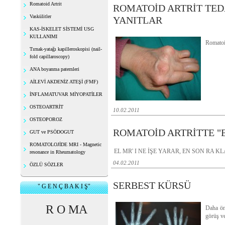
Romatoid Artrit
ROMATOİD ARTRİT TEDA
Vaskülitler
YANITLAR
KAS-İSKELET SİSTEMİ USG
KULLANIMI
Romatoid
Tırnak-yatağı kapilleroskopisi (nail-
fold capillaroscopy)
ANA boyanma paternleri
AİLEVİ AKDENİZ ATEŞİ (FMF)
İNFLAMATUVAR MİYOPATİLER
OSTEOARTRİT
10.02.2011
OSTEOPOROZ
ROMATOİD ARTRİTTE "E
GUT ve PSÖDOGUT
ROMATOLOJİDE MRI - Magnetic
EL MR' I NE İŞE YARAR, EN SON RA K
resonance in Rheumatology
04.02.2011
ÖZLÜ SÖZLER
SERBEST KÜRSÜ
" G E N Ç B A K I Ş"
R O MA
Daha önc
görüş ve