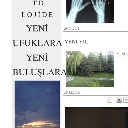
T O
L O J İ D E
YENİ
29.01.2011
UFUKLARA
YENİ YIL
YENİ
YENİ 
BULUŞLARA
30.12.2010
...
1
14