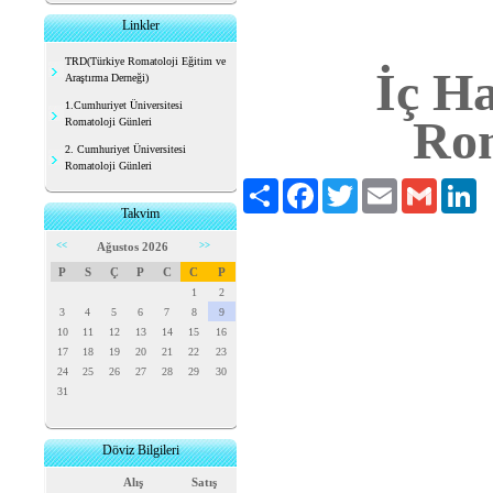
Linkler
TRD(Türkiye Romatoloji Eğitim ve
İç Ha
Araştırma Derneği)
1.Cumhuriyet Üniversitesi
Rom
Romatoloji Günleri
2. Cumhuriyet Üniversitesi
Romatoloji Günleri
Paylaş
Facebook
Twitter
Email
Gmail
Li
Takvim
<<
Ağustos 2026
>>
P
S
Ç
P
C
C
P
1
2
3
4
5
6
7
8
9
10
11
12
13
14
15
16
17
18
19
20
21
22
23
24
25
26
27
28
29
30
31
Döviz Bilgileri
Alış
Satış