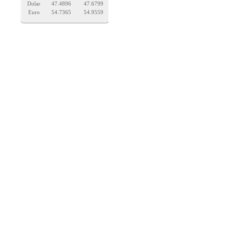
Dolar
47.4896
47.6799
Euro
54.7365
54.9559