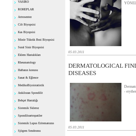
VASIRO
YÖNELİ
ROHEPLAR
Artrosentez
Cilt Biyopsisi
Kas Biyopsisi
Minör Tükrük Bezi Biyopsisi
Sural Sinir Biyopsisi
05.03.2011
Eklem Hastalıkları
Rheumatology
DERMATOLOGICAL FIN
Haftanın konusu
DISEASES
Sanat & Eğlence
MedikoBiyoistatistik
Dermatol
- eryth
Ankilozan Spondilit
Behçet Hastalığı
Sistemik Skleroz
Spondiloartropatiler
Sistemik Lupus Eritematozus
05.03.2011
Sjögren Sendromu