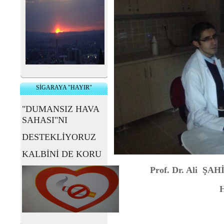
SİGARAYA "HAYIR"
"DUMANSIZ HAVA
SAHASI"NI
DESTEKLİYORUZ
KALBİNİ DE KORU
Prof. Dr. Ali ŞAH
H