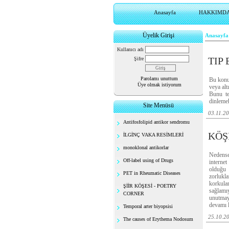
Anasayfa
HAKKIMD
Üyelik Girişi
Anasayfa
Kullanıcı adı
TIP
Şifre
Parolamı unuttum
Bu konuy
Üye olmak istiyorum
veya alt
Bunu te
dinlemek
Site Menüsü
03.11.2
Antifosfolipid antikor sendromu
KÖŞ
İLGİNÇ VAKA RESİMLERİ
monoklonal antikorlar
Nedense 
Off-label using of Drugs
internet
olduğu 
PET in Rheumatic Diseases
zorlukla
korkul
ŞİİR KÖŞESİ - POETRY
sağlamı
CORNER
unutmay
devamı 
Temporal arter biyopsisi
25.10.2
The causes of Erythema Nodosum