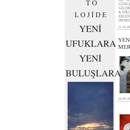
BU Sİ
T O
GÜNCE
GELDİ
KATKI
L O J İ D E
EKLENE
(ROHE
YENİ
11.10.2
YEN
UFUKLARA
ME
YENİ
BULUŞLARA
26.09.2