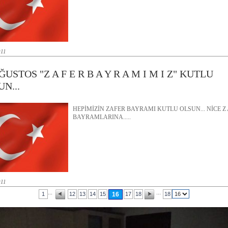
011
ĞUSTOS "Z A F E R B A Y R A M I M I Z" KUTLU
N...
HEPİMİZİN ZAFER BAYRAMI KUTLU OLSUN... NİCE Z A
BAYRAMLARINA.....
011
...
...
1
12
13
14
15
16
17
18
18