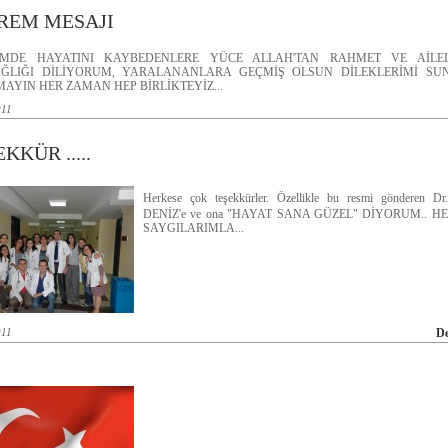
REM MESAJI
EMDE HAYATINI KAYBEDENLERE YÜCE ALLAH'TAN RAHMET VE AİLEL
ĞLIĞI DİLİYORUM, YARALANANLARA GEÇMİŞ OLSUN DİLEKLERİMİ SUN
AYIN HER ZAMAN HEP BİRLİKTEYİZ...
011
KKÜR .....
Herkese çok teşekkürler. Özellikle bu resmi gönderen Dr
DENİZ'e ve ona "HAYAT SANA GÜZEL" DİYORUM.. H
SAYGILARIMLA...
011
D