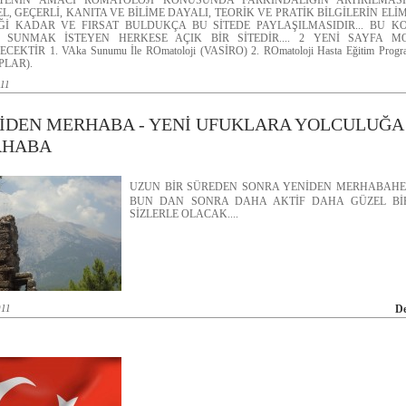
TENİN AMACI ROMATOLOJİ KONUSUNDA FARKINDALIĞIN ARTIRILMASI
L, GEÇERLİ, KANITA VE BİLİME DAYALI, TEORİK VE PRATİK BİLGİLERİN ELİ
Ğİ KADAR VE FIRSAT BULDUKÇA BU SİTEDE PAYLAŞILMASIDIR... BU 
 SUNMAK İSTEYEN HERKESE AÇIK BİR SİTEDİR.... 2 YENİ SAYFA M
CEKTİR 1. VAka Sunumu İle ROmatoloji (VASİRO) 2. ROmatoloji Hasta Eğitim Prog
PLAR).
011
İDEN MERHABA - YENİ UFUKLARA YOLCULUĞA
RHABA
UZUN BİR SÜREDEN SONRA YENİDEN MERHABAHE
BUN DAN SONRA DAHA AKTİF DAHA GÜZEL BİR
SİZLERLE OLACAK....
011
D