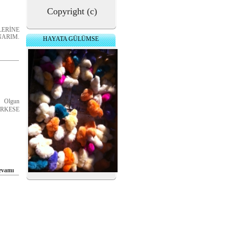
Copyright (c)
ERİNE
ARIM.
HAYATA GÜLÜMSE
. Olgun
ERKESE
evamı