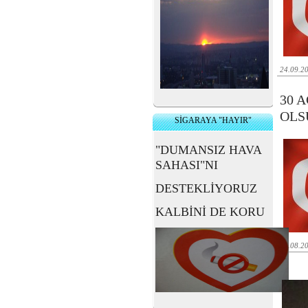
24.09.2
30 A
OLSU
SİGARAYA "HAYIR"
"DUMANSIZ HAVA
SAHASI"NI
DESTEKLİYORUZ
KALBİNİ DE KORU
29.08.2