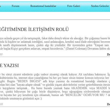
A
Forum
Romatizmal hastalıklar
Foto Galeri
Sizden Gelenler
 EĞİTİMİNDE İLETİŞİMİN ROLÜ
u aslında geçen yıl da tartışmıştık, fakat daha detaylı tekrar ele alacağız. Bir çoğumuz bazen b
ında ki kişilere ne anlatmak istediğini, nasıl anlatacağını, kendini nasıl ifade edeceğnini becerem
k taraflı düşünmemek lazım, çünkü algı iki yönlüdür. Bir üyemizden gelen "Empati tam 
le başlar.Kişiyi gerçekten anlarsan, empati hissedersin." (Daniel Goleman) Devamını lütfen o
011
D
E YAZISI
bu siteyi ziyaret edenlerin çoğu sadece ziyaretçi olarak kalıyor. Alt sayfalara bakmıyor. İş
 kültürümüz bu, internet okur-yazarlığımız bu her şey hazır olsun önüme konsun istiyoruz her
gibi. Bugün "BEDEN İMGESİ" adlı köşe yazımız da romatizmal hastalığı olanların çek
rdan biri olan "hayata adapte olmak" ve günlük yaşam aktivitelerini yerine getirebilmenin ötesi
arı kaygılarını tartışmak... Ha bunu burada yazmak bana AKADEMİK veya MADDİ bir
yor, çünkü biliyorum bir çoğu böyle düşünüyor, boşa uğraştığımı söyleyenlerde olmuş
ın hayatta her şey kendimiz için olmamalı, bunun adı "BENCİLLİK" OLMUYOR MU ? dev
linkinde unutmayın gözünüzü açın :)
011
D