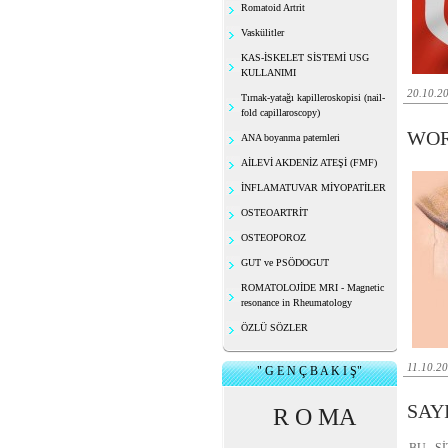
Romatoid Artrit
Vaskülitler
KAS-İSKELET SİSTEMİ USG
KULLANIMI
20.10.2
Tırnak-yatağı kapilleroskopisi (nail-
fold capillaroscopy)
WOR
ANA boyanma paternleri
AİLEVİ AKDENİZ ATEŞİ (FMF)
İNFLAMATUVAR MİYOPATİLER
OSTEOARTRİT
OSTEOPOROZ
GUT ve PSÖDOGUT
ROMATOLOJİDE MRI - Magnetic
resonance in Rheumatology
ÖZLÜ SÖZLER
11.10.2
" G E N Ç B A K I Ş"
SAY
R O MA