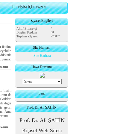
İLETİŞİM İÇİN YAZIN
Ziyaret Bilgileri
Aktif Ziyaretçi
3
Bugün Toplam
30
Toplam Ziyaret
275887
ir üstüne
Site Haritası
eyebilir.
dikkatle
Site Haritası
kuyunuz:
evamı
Hava Durumu
te bizim
Saat
 konu da
tikleri
nde diğer
 getiri
Prof. Dr. Ali ŞAHİN
tur. Ama
amı....
Prof. Dr. Ali ŞAHİN
evamı
Kişisel Web Sitesi