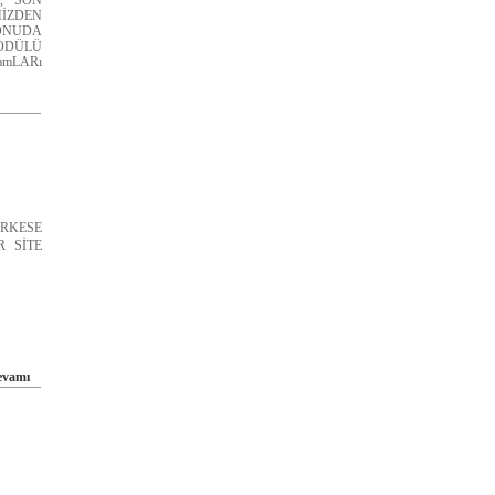
, SON
MİZDEN
KONUDA
ODÜLÜ
ramLARı
RKESE
 SİTE
evamı