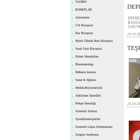
VASIRO
DEP
ROHEPLAR
Artrosentez
DEPR
BAŞSA
Cilt Biyopsisi
UNUTM
Kas Biyopsisi
24.10.2
Minör Tükrük Bezi Biyopsisi
TEŞE
Sural Sinir Biyopsisi
Eklem Hastalıkları
Rheumatology
Haftanın konusu
Sanat & Eğlence
MedikoBiyoistatistik
Ankilozan Spondilit
Behçet Hastalığı
23.10.2
Sistemik Skleroz
Spondiloartropatiler
Sistemik Lupus Eritematozus
Sjögren Sendromu