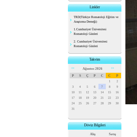
Linkler
TRD(Türkiye Romatoloji Eğitim ve
Araştırma Derneği)
1.Cumhuriyet Üniversitesi
Romatoloji Günleri
2. Cumhuriyet Üniversitesi
Romatoloji Günleri
Takvim
<<
Ağustos 2026
>>
P
S
Ç
P
C
C
P
1
2
3
4
5
6
7
8
9
10
11
12
13
14
15
16
17
18
19
20
21
22
23
24
25
26
27
28
29
30
31
Döviz Bilgileri
Alış
Satış